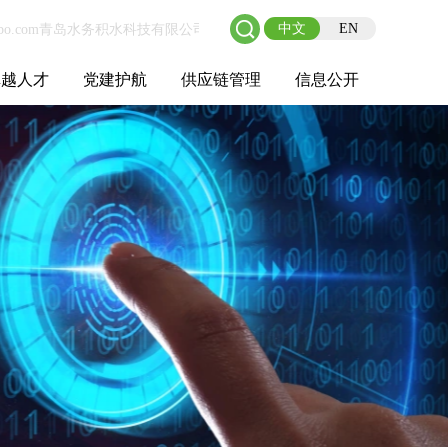
中文
EN
卓越人才
党建护航
供应链管理
信息公开
士后工作站
人才理念
职业成长
校园招聘
社会招聘
招聘动态
党建在线
教育实践
供应链介绍
供应链合作
基本信息
管理架构
人事薪酬
经营成果
重大事项