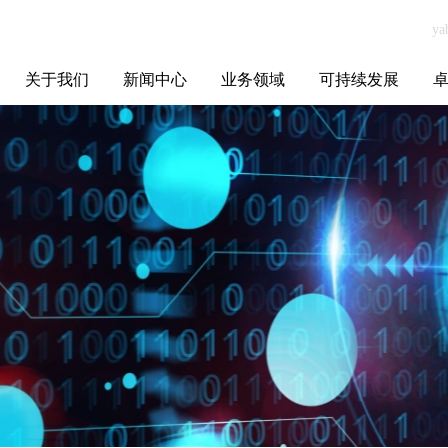
关于我们
新闻中心
业务领域
可持续发展
集团介绍
全球布局
发展历程
资源资质
联系我们
yabo.com青岛水
媒体聚焦
智能电网
智慧能源
智慧城市
招标信息
ESG报告
博
务积水科技有限
公司新闻