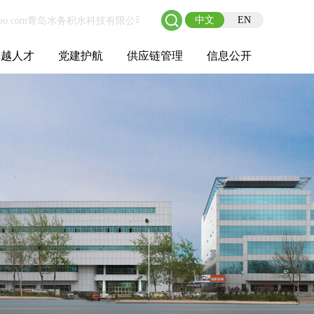
中文
EN
卓越人才
党建护航
供应链管理
信息公开
士后工作站
人才理念
职业成长
校园招聘
社会招聘
招聘动态
党建在线
教育实践
供应链介绍
供应链合作
基本信息
管理架构
人事薪酬
经营成果
重大事项