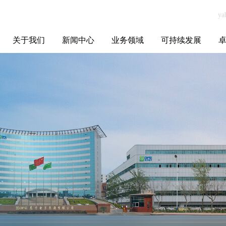
关于我们
新闻中心
业务领域
可持续发展
集团介绍
全球布局
发展历程
资源资质
联系我们
yabo.com青岛水
媒体聚焦
智能电网
智慧能源
智慧城市
招标信息
ESG报告
博
务积水科技有限
公司新闻